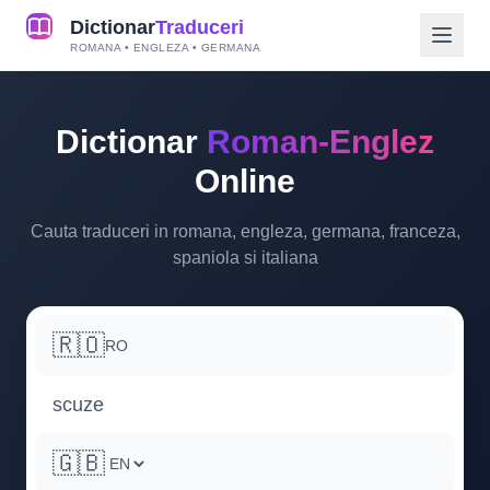
Dictionar
Traduceri
ROMANA • ENGLEZA • GERMANA
Dictionar
Roman-Englez
Online
Cauta traduceri in romana, engleza, germana, franceza,
spaniola si italiana
🇷🇴
RO
🇬🇧