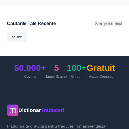
Cautarile Tale Recente
Sterge istoricul
scuze
50.000+
5
100+
Gratuit
Cuvinte
Limbi Straine
Ghiduri
Acces Complet
Dictionar
Traduceri
Platforma ta gratuita pentru traduceri romana-engleza,