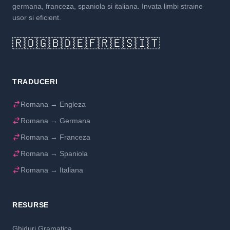
germana, franceza, spaniola si italiana. Invata limbi straine
usor si eficient.
🇷🇴
🇬🇧
🇩🇪
🇫🇷
🇪🇸
🇮🇹
TRADUCERI
Romana → Engleza
Romana → Germana
Romana → Franceza
Romana → Spaniola
Romana → Italiana
RESURSE
Ghiduri Gramatica