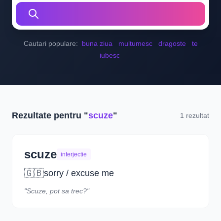
Cautari populare:
buna ziua
multumesc
dragoste
te
iubesc
Rezultate pentru "
scuze
"
1 rezultat
scuze
interjectie
🇬🇧
sorry / excuse me
"Scuze, pot sa trec?"