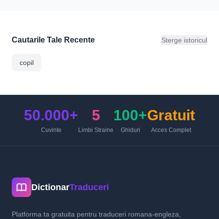
Cautarile Tale Recente
Sterge istoricul
copil
50.000+
5
100+
Gratuit
Cuvinte
Limbi Straine
Ghiduri
Acces Complet
Dictionar
Traduceri
Platforma ta gratuita pentru traduceri romana-engleza,