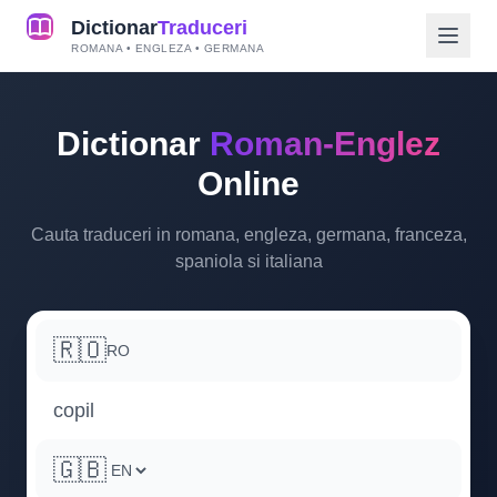
Dictionar
Traduceri
ROMANA • ENGLEZA • GERMANA
Dictionar
Roman-Englez
Online
Cauta traduceri in romana, engleza, germana, franceza,
spaniola si italiana
🇷🇴
RO
🇬🇧