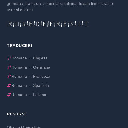
germana, franceza, spaniola si italiana. Invata limbi straine
usor si eficient.
🇷🇴
🇬🇧
🇩🇪
🇫🇷
🇪🇸
🇮🇹
TRADUCERI
Romana → Engleza
Romana → Germana
Romana → Franceza
Romana → Spaniola
Romana → Italiana
RESURSE
Ghiduri Gramatica