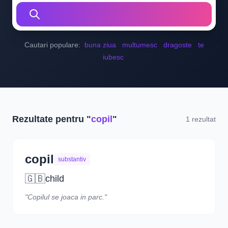
Cautari populare:
buna ziua
multumesc
dragoste
te
iubesc
Rezultate pentru "
copil
"
1 rezultat
copil
substantiv
🇬🇧
child
"Copilul se joaca in parc."