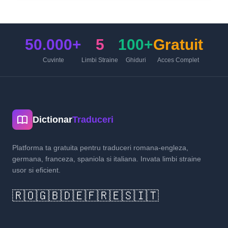
50.000+
5
100+
Gratuit
Cuvinte
Limbi Straine
Ghiduri
Acces Complet
Dictionar
Traduceri
Platforma ta gratuita pentru traduceri romana-engleza,
germana, franceza, spaniola si italiana. Invata limbi straine
usor si eficient.
🇷🇴
🇬🇧
🇩🇪
🇫🇷
🇪🇸
🇮🇹