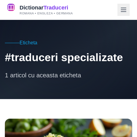
Dictionar
Traduceri
ROMANA • ENGLEZA • GERMANA
Eticheta
#traduceri specializate
1 articol cu aceasta eticheta