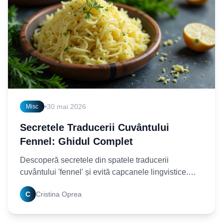
•
30 mai 2026
Misc
Secretele Traducerii Cuvântului
Fennel: Ghidul Complet
Descoperă secretele din spatele traducerii
cuvântului 'fennel' și evită capcanele lingvistice.
Află cum să traduci corect acest termen culinar și
C
Cristina Oprea
botanic