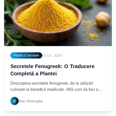
•
2 iun. 2026
Plante si Sanatate
Secretele Fenugreek: O Traducere
Completă a Plantei
Descopera secretele fenugreek, de la utilizări
culinare la beneficii medicale. Află cum să faci o
traducere corectă și completă a acestei plante
D
Dan Gheorghe
fascinante.