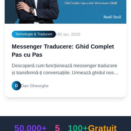
•
30 ian. 2026
Tehnologie & Traduceri
Messenger Traducere: Ghid Complet
Pas cu Pas
Descoperă cum funcționează messenger traducere
și transformă-ți conversațiile. Urmează ghidul nostru
pas cu pas pentru o comunicare multilingvă
D
Dan Gheorghe
eficientă acum!
50.000+
5
100+
Gratuit