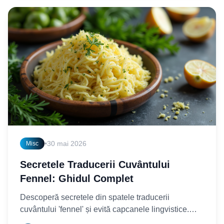
•
30 mai 2026
Misc
Secretele Traducerii Cuvântului
Fennel: Ghidul Complet
Descoperă secretele din spatele traducerii
cuvântului 'fennel' și evită capcanele lingvistice.
Află cum să traduci corect acest termen culinar și