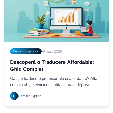
•
8 mar. 2026
Servicii Lingvistice
Descoperă o Traducere Affordable:
Ghid Complet
Cauți o traducere profesională și affordable? Află
cum să obții servicii de calitate fără a depăși
bugetul. Citește ghidul nostru complet și
C
Cristina Oprea
economisește