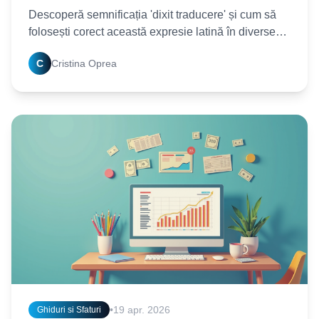
Descoperă semnificația 'dixit traducere' și cum să
folosești corect această expresie latină în diverse
contexte. Află istoria și exemple practice! Citește
C
Cristina Oprea
•
19 apr. 2026
Ghiduri si Sfaturi