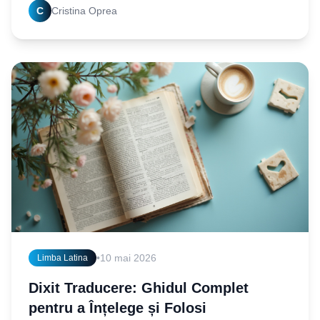
C
Cristina Oprea
botanic
•
10 mai 2026
Limba Latina
Dixit Traducere: Ghidul Complet
pentru a Înțelege și Folosi