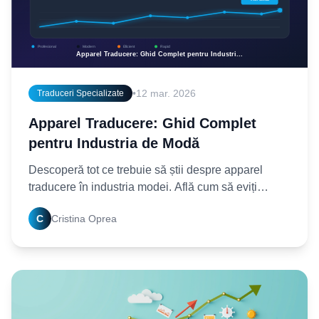
•
12 mar. 2026
Traduceri Specializate
Apparel Traducere: Ghid Complet
pentru Industria de Modă
Descoperă tot ce trebuie să știi despre apparel
traducere în industria modei. Află cum să eviți
greșelile și să comunici eficient pe piețele
C
Cristina Oprea
internaționale.