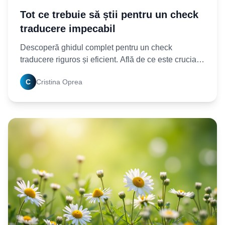
Tot ce trebuie să știi pentru un check
traducere impecabil
Descoperă ghidul complet pentru un check
traducere riguros și eficient. Află de ce este crucială
verificarea și cum să asiguri calitatea finală a
C
Cristina Oprea
oricărei