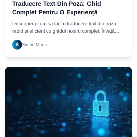
Traducere Text Din Poza: Ghid
Complet Pentru O Experiență
Descoperă cum să faci o traducere text din poza
rapid și eficient cu ghidul nostru complet. Învață
metode, aplicații și sfaturi practice chiar acum și
S
Stefan Marin
elimină