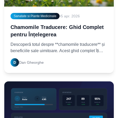
•
5 apr. 2026
Sanatate si Plante Medicinale
Chamomile Traducere: Ghid Complet
pentru Înțelegerea
Descoperă totul despre **chamomile traducere** și
beneficiile sale uimitoare. Acest ghid complet îți
oferă informații esențiale pentru a-i înțelege pe
D
Dan Gheorghe
deplin