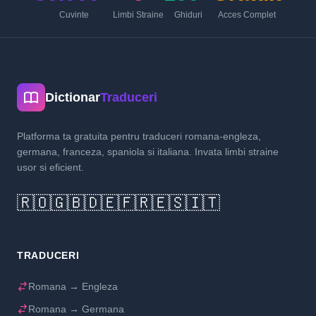
Cuvinte
Limbi Straine
Ghiduri
Acces Complet
Dictionar
Traduceri
Platforma ta gratuita pentru traduceri romana-engleza,
germana, franceza, spaniola si italiana. Invata limbi straine
usor si eficient.
🇷🇴
🇬🇧
🇩🇪
🇫🇷
🇪🇸
🇮🇹
TRADUCERI
Romana → Engleza
Romana → Germana