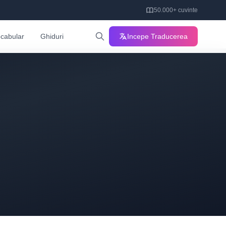
50.000+ cuvinte
cabular
Ghiduri
Incepe Traducerea