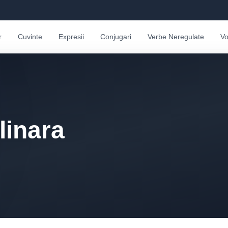
r
Cuvinte
Expresii
Conjugari
Verbe Neregulate
Vo
linara