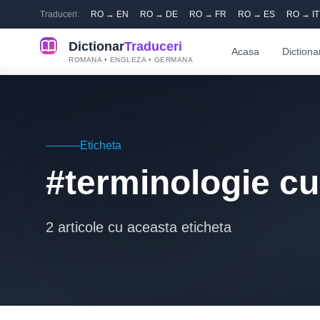
Traduceri:
RO → EN
RO → DE
RO → FR
RO → ES
RO → IT
Dictionar
Traduceri
Acasa
Dictiona
ROMANA • ENGLEZA • GERMANA
Eticheta
#terminologie cu
2 articole cu aceasta eticheta